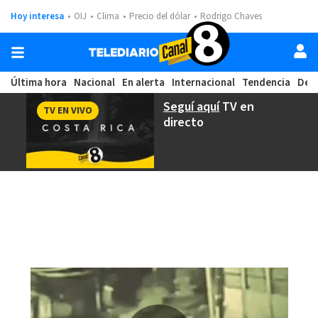
Hoy interesa
OIJ
Clima
Precio del dólar
Rodrigo Chaves
Última hora
Nacional
En alerta
Internacional
Tendencia
Dep
Seguí aquí
TV en
TV EN VIVO
directo