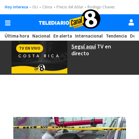
Hoy interesa
OIJ
Clima
Precio del dólar
Rodrigo Chaves
Última hora
Nacional
En alerta
Internacional
Tendencia
Dep
Seguí aquí
TV en
TV EN VIVO
directo