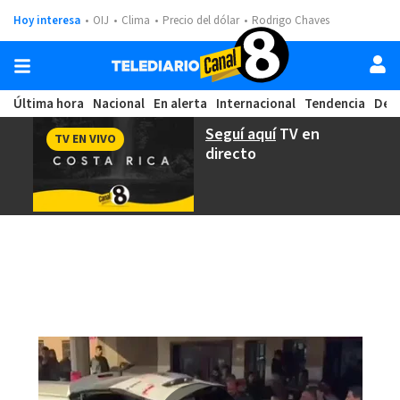
Hoy interesa
OIJ
Clima
Precio del dólar
Rodrigo Chaves
Última hora
Nacional
En alerta
Internacional
Tendencia
Dep
Seguí aquí
TV en
TV EN VIVO
directo