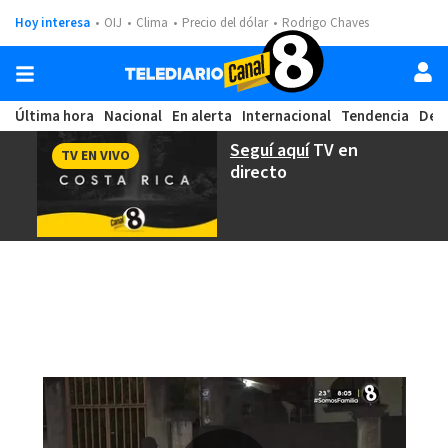
Hoy interesa
OIJ
Clima
Precio del dólar
Rodrigo Chaves
Última hora
Nacional
En alerta
Internacional
Tendencia
Dep
Seguí aquí
TV en
TV EN VIVO
directo