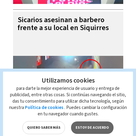
Sicarios asesinan a barbero
frente a su local en Siquirres
Utilizamos cookies
para darte la mejor experiencia de usuario y entrega de
publicidad, entre otras cosas. Si continúas navegando el sitio,
das tu consentimiento para utilizar dicha tecnología, según
nuestra
Política de cookies
. Puedes cambiar la configuración
en tu navegador cuando gustes.
Laura Fernández niega ser
dictadora ante críticas de
QUIERO SABER MÁS
ESTOY DE ACUERDO
magistrados