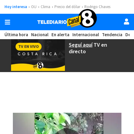
Hoy interesa
OIJ
Clima
Precio del dólar
Rodrigo Chaves
Última hora
Nacional
En alerta
Internacional
Tendencia
Dep
Seguí aquí
TV en
TV EN VIVO
directo