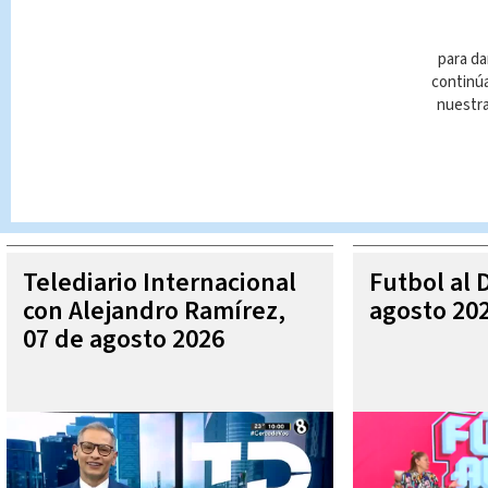
para da
continúa
nuestr
Queda prohibida la reproducción total o parcial del contenido
autorizada constituye una infracción y un delito de conformidad 
MÁ
Telediario Internacional
Futbol al 
con Alejandro Ramírez,
agosto 20
07 de agosto 2026