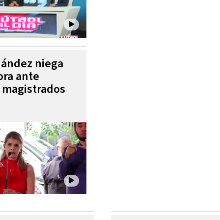
nández niega
ora ante
e magistrados