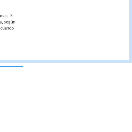
osas. Si
ía, según
r cuando
 no