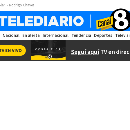
ólar
Rodrigo Chaves
Nacional
En alerta
Internacional
Tendencia
Deportes
Televis
TV EN VIVO
Seguí aquí
TV en direc