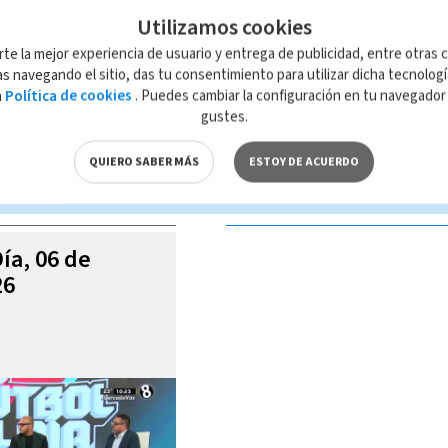
Utilizamos cookies
rte la mejor experiencia de usuario y entrega de publicidad, entre otras c
s navegando el sitio, das tu consentimiento para utilizar dicha tecnolog
a
Política de cookies
. Puedes cambiar la configuración en tu navegado
 de esta página, mismo que es propiedad de TELEDIARIO; su reproducción
gustes.
con las leyes aplicables.
QUIERO SABER MÁS
ESTOY DE ACUERDO
S VIDEOS
Día, 06 de
26