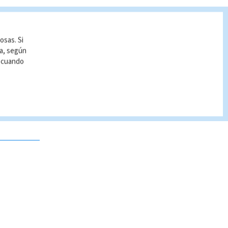
osas. Si
ía, según
r cuando
 no