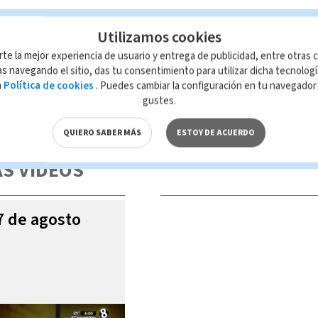
Utilizamos cookies
rte la mejor experiencia de usuario y entrega de publicidad, entre otras c
s navegando el sitio, das tu consentimiento para utilizar dicha tecnolog
a
Política de cookies
. Puedes cambiar la configuración en tu navegado
gustes.
 de esta página, mismo que es propiedad de TELEDIARIO; su reproducción
con las leyes aplicables.
QUIERO SABER MÁS
ESTOY DE ACUERDO
S VIDEOS
07 de agosto