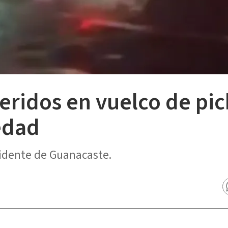
heridos en vuelco de pi
edad
cidente de Guanacaste.