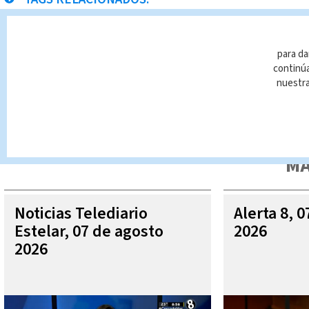
Accidentes
Guanacaste
para da
continúa
nuestr
Queda prohibida la reproducción total o parcial del contenido
autorizada constituye una infracción y un delito de conformidad 
MÁ
Noticias Telediario
Alerta 8, 
Estelar, 07 de agosto
2026
2026