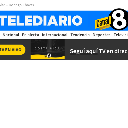
ólar
Rodrigo Chaves
Nacional
En alerta
Internacional
Tendencia
Deportes
Televis
TV EN VIVO
Seguí aquí
TV en direc