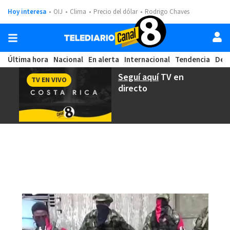
Hoy interesa
OIJ
Clima
Precio del dólar
Rodrigo Chaves
Última hora
Nacional
En alerta
Internacional
Tendencia
Dep
Seguí aquí
TV en
TV EN VIVO
directo