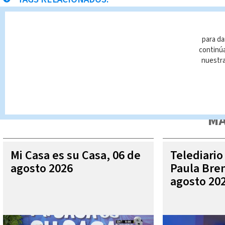
Cartago
para da
continúa
nuestr
Queda prohibida la reproducción total o parcial del contenido
autorizada constituye una infracción y un delito de conformidad 
MÁ
Mi Casa es su Casa, 06 de
Telediario
agosto 2026
Paula Bren
agosto 20