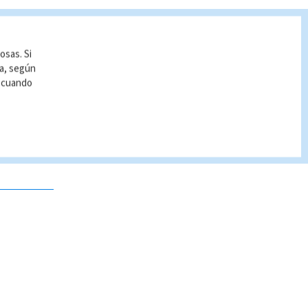
osas. Si
ía, según
r cuando
 no