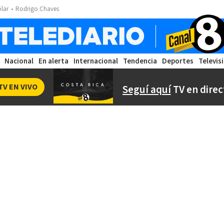
ólar
Rodrigo Chaves
Nacional
En alerta
Internacional
Tendencia
Deportes
Televis
TV EN VIVO
Seguí aquí
TV en direc