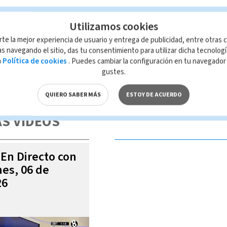
Utilizamos cookies
rte la mejor experiencia de usuario y entrega de publicidad, entre otras c
s navegando el sitio, das tu consentimiento para utilizar dicha tecnolog
a
Política de cookies
. Puedes cambiar la configuración en tu navegado
gustes.
 de esta página, mismo que es propiedad de TELEDIARIO; su reproducción
con las leyes aplicables.
QUIERO SABER MÁS
ESTOY DE ACUERDO
S VIDEOS
 En Directo con
es, 06 de
26