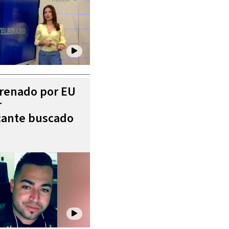
trenado por EU
r
icante buscado