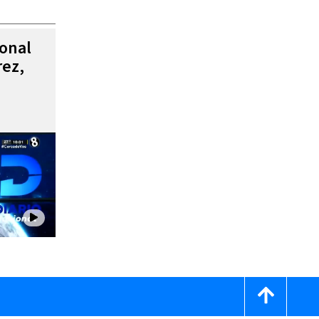
ional
rez,