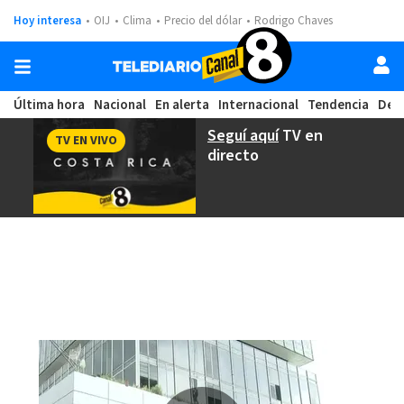
Hoy interesa
OIJ
Clima
Precio del dólar
Rodrigo Chaves
Última hora
Nacional
En alerta
Internacional
Tendencia
Dep
Seguí aquí
TV en
TV EN VIVO
directo