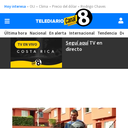
Hoy interesa
OIJ
Clima
Precio del dólar
Rodrigo Chaves
Última hora
Nacional
En alerta
Internacional
Tendencia
Dep
Seguí aquí
TV en
TV EN VIVO
directo