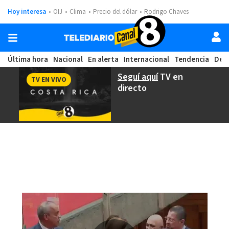
Hoy interesa
OIJ
Clima
Precio del dólar
Rodrigo Chaves
Última hora
Nacional
En alerta
Internacional
Tendencia
Dep
Seguí aquí
TV en
TV EN VIVO
directo