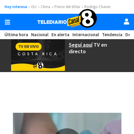
Hoy interesa
OIJ
Clima
Precio del dólar
Rodrigo Chaves
Última hora
Nacional
En alerta
Internacional
Tendencia
Dep
Seguí aquí
TV en
TV EN VIVO
directo