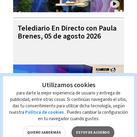
Telediario En Directo con Paula
Brenes, 05 de agosto 2026
Utilizamos cookies
para darte la mejor experiencia de usuario y entrega de
publicidad, entre otras cosas. Si continúas navegando el sitio,
das tu consentimiento para utilizar dicha tecnología, según
nuestra
Política de cookies
. Puedes cambiar la configuración
en tu navegador cuando gustes.
Noticias Telediario Estelar, 04
de agosto 2026
QUIERO SABER MÁS
ESTOY DE ACUERDO