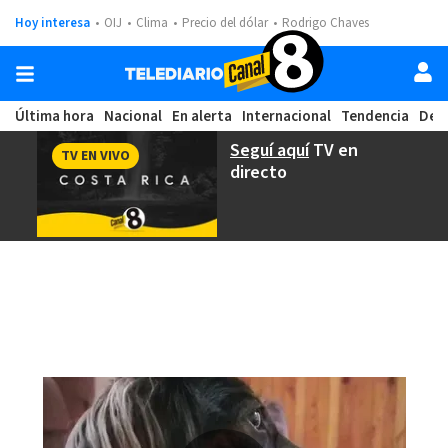
Hoy interesa
OIJ
Clima
Precio del dólar
Rodrigo Chaves
Última hora
Nacional
En alerta
Internacional
Tendencia
Dep
Seguí aquí
TV en
TV EN VIVO
directo