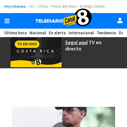
Hoy interesa
OIJ
Clima
Precio del dólar
Rodrigo Chaves
Última hora
Nacional
En alerta
Internacional
Tendencia
Dep
Seguí aquí
TV en
TV EN VIVO
directo