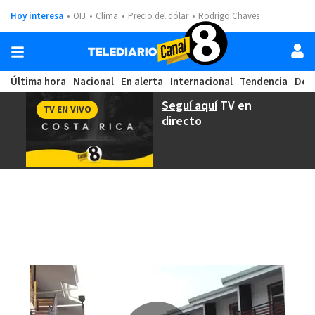
Hoy interesa
OIJ
Clima
Precio del dólar
Rodrigo Chaves
Última hora
Nacional
En alerta
Internacional
Tendencia
Dep
Seguí aquí
TV en
TV EN VIVO
directo