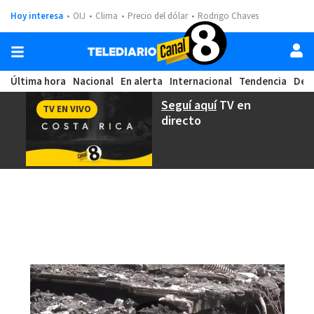
Hoy interesa
OIJ
Clima
Precio del dólar
Rodrigo Chaves
Última hora
Nacional
En alerta
Internacional
Tendencia
Dep
Seguí aquí
TV en
TV EN VIVO
directo