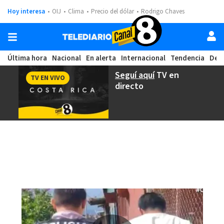
Hoy interesa
OIJ
Clima
Precio del dólar
Rodrigo Chaves
Última hora
Nacional
En alerta
Internacional
Tendencia
Dep
Seguí aquí
TV en
TV EN VIVO
directo