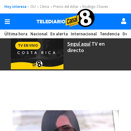
Hoy interesa
OIJ
Clima
Precio del dólar
Rodrigo Chaves
Última hora
Nacional
En alerta
Internacional
Tendencia
Dep
Seguí aquí
TV en
TV EN VIVO
directo