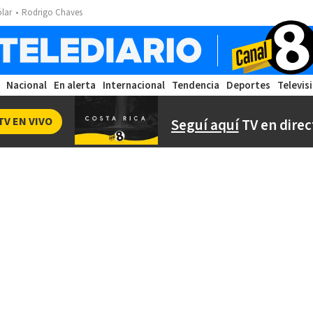
ólar
Rodrigo Chaves
Nacional
En alerta
Internacional
Tendencia
Deportes
Televis
TV EN VIVO
Seguí aquí
TV en direc