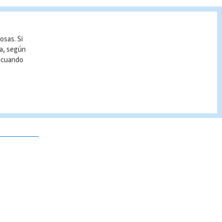
osas. Si
ía, según
r cuando
 no