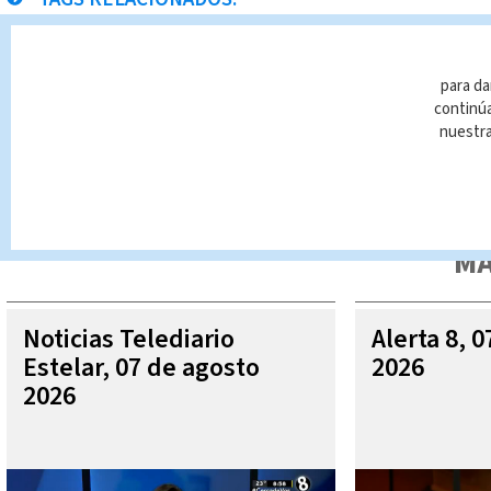
Pavas
escuelas
para da
continúa
nuestr
Queda prohibida la reproducción total o parcial del contenido
autorizada constituye una infracción y un delito de conformidad 
MÁ
Noticias Telediario
Alerta 8, 
Estelar, 07 de agosto
2026
2026