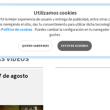
Utilizamos cookies
rte la mejor experiencia de usuario y entrega de publicidad, entre otras c
s navegando el sitio, das tu consentimiento para utilizar dicha tecnolog
a
Política de cookies
. Puedes cambiar la configuración en tu navegado
gustes.
 de esta página, mismo que es propiedad de TELEDIARIO; su reproducción
con las leyes aplicables.
QUIERO SABER MÁS
ESTOY DE ACUERDO
S VIDEOS
07 de agosto