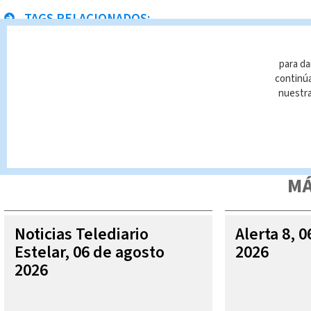
TAGS RELACIONADOS:
eventos masivos
Noticias Telediario
para da
continúa
nuestr
Queda prohibida la reproducción total o parcial del contenido
autorizada constituye una infracción y un delito de conformidad 
MÁ
Noticias Telediario
Alerta 8, 
Estelar, 06 de agosto
2026
2026