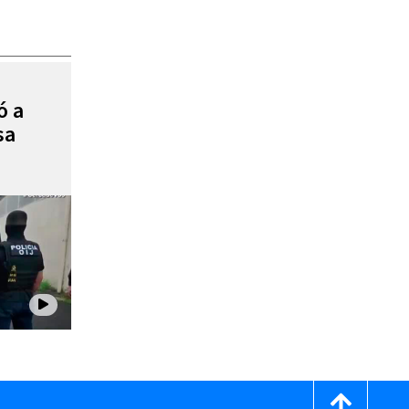
ó a
sa