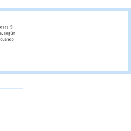
osas. Si
ía, según
r cuando
 no