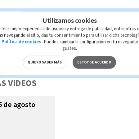
Utilizamos cookies
rte la mejor experiencia de usuario y entrega de publicidad, entre otras c
s navegando el sitio, das tu consentimiento para utilizar dicha tecnolog
a
Política de cookies
. Puedes cambiar la configuración en tu navegado
gustes.
 de esta página, mismo que es propiedad de TELEDIARIO; su reproducción
con las leyes aplicables.
QUIERO SABER MÁS
ESTOY DE ACUERDO
S VIDEOS
06 de agosto