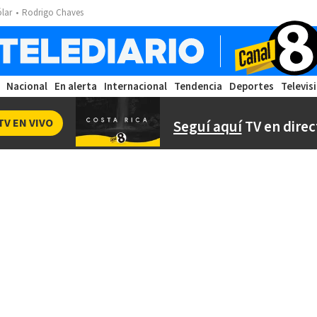
ólar
Rodrigo Chaves
Nacional
En alerta
Internacional
Tendencia
Deportes
Televis
TV EN VIVO
Seguí aquí
TV en direc