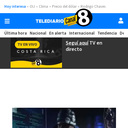
Hoy interesa
OIJ
Clima
Precio del dólar
Rodrigo Chaves
Última hora
Nacional
En alerta
Internacional
Tendencia
Dep
Seguí aquí
TV en
TV EN VIVO
directo