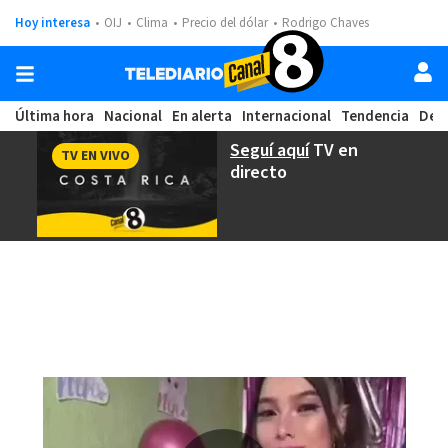
Hoy interesa
OIJ
Clima
Precio del dólar
Rodrigo Chaves
Última hora
Nacional
En alerta
Internacional
Tendencia
Dep
Seguí aquí
TV en
TV EN VIVO
directo