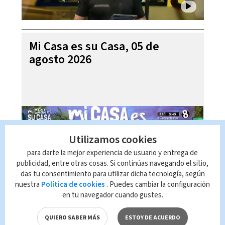
Mi Casa es su Casa, 05 de
agosto 2026
Utilizamos cookies
para darte la mejor experiencia de usuario y entrega de
publicidad, entre otras cosas. Si continúas navegando el sitio,
das tu consentimiento para utilizar dicha tecnología, según
nuestra
Política de cookies
. Puedes cambiar la configuración
en tu navegador cuando gustes.
Telediario En Directo con Paula
Brenes, 05 de agosto 2026
QUIERO SABER MÁS
ESTOY DE ACUERDO