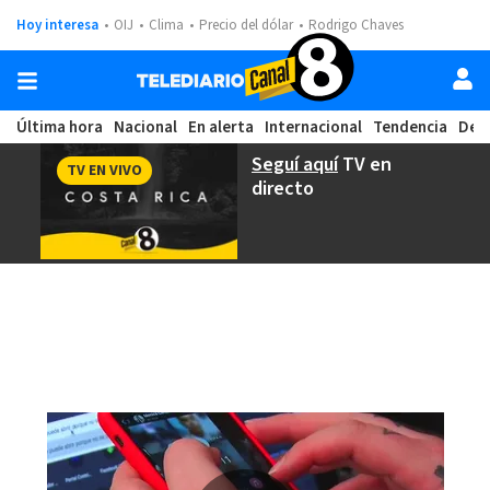
Hoy interesa
OIJ
Clima
Precio del dólar
Rodrigo Chaves
Última hora
Nacional
En alerta
Internacional
Tendencia
Dep
Seguí aquí
TV en
TV EN VIVO
directo