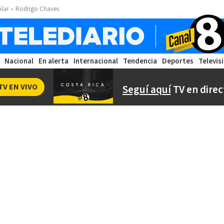
ólar
Rodrigo Chaves
Nacional
En alerta
Internacional
Tendencia
Deportes
Televis
TV EN VIVO
Seguí aquí
TV en direc