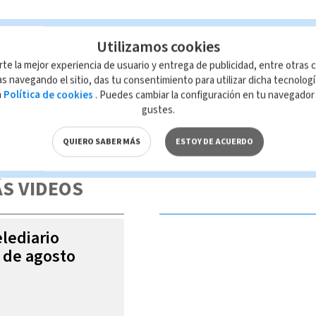
Utilizamos cookies
rte la mejor experiencia de usuario y entrega de publicidad, entre otras c
s navegando el sitio, das tu consentimiento para utilizar dicha tecnolog
a
Política de cookies
. Puedes cambiar la configuración en tu navegado
gustes.
 de esta página, mismo que es propiedad de TELEDIARIO; su reproducción
con las leyes aplicables.
QUIERO SABER MÁS
ESTOY DE ACUERDO
S VIDEOS
elediario
5 de agosto