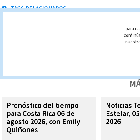
TAGS RELACIONADOS:
protestas
policía
para da
continúa
nuestr
Queda prohibida la reproducción total o parcial del contenido
autorizada constituye una infracción y un delito de conformidad 
MÁ
Pronóstico del tiempo
Noticias T
para Costa Rica 06 de
Estelar, 0
agosto 2026, con Emily
2026
Quiñones