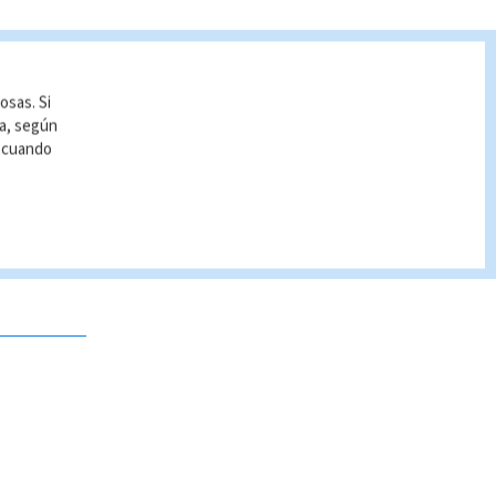
osas. Si
ía, según
r cuando
 no