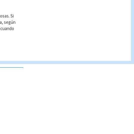
osas. Si
ía, según
r cuando
 no