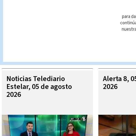
para da
continúa
nuestr
Queda prohibida la reproducción total o parcial del contenido
autorizada constituye una infracción y un delito de conformidad 
MÁ
Noticias Telediario
Alerta 8, 
Estelar, 05 de agosto
2026
2026