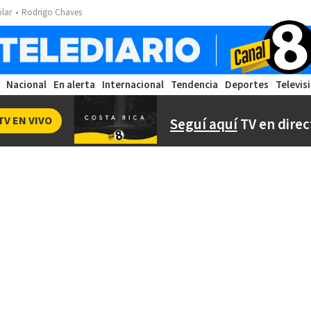
ólar
Rodrigo Chaves
Nacional
En alerta
Internacional
Tendencia
Deportes
Televis
TV EN VIVO
Seguí aquí
TV en direc