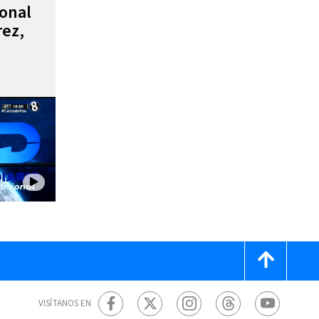
ional
rez,
VISÍTANOS EN