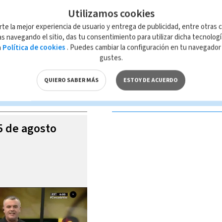
Utilizamos cookies
rte la mejor experiencia de usuario y entrega de publicidad, entre otras c
s navegando el sitio, das tu consentimiento para utilizar dicha tecnolog
a
Política de cookies
. Puedes cambiar la configuración en tu navegado
 de esta página, mismo que es propiedad de TELEDIARIO; su reproducción
gustes.
con las leyes aplicables.
QUIERO SABER MÁS
ESTOY DE ACUERDO
S VIDEOS
05 de agosto