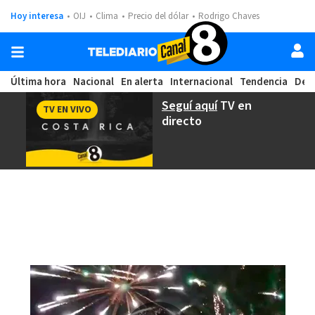
Hoy interesa
OIJ
Clima
Precio del dólar
Rodrigo Chaves
Última hora
Nacional
En alerta
Internacional
Tendencia
Dep
Seguí aquí
TV en
TV EN VIVO
directo