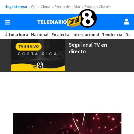
Hoy interesa
OIJ
Clima
Precio del dólar
Rodrigo Chaves
Última hora
Nacional
En alerta
Internacional
Tendencia
Dep
Seguí aquí
TV en
TV EN VIVO
directo