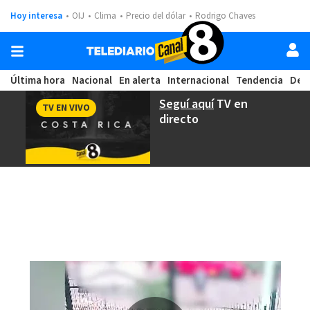
Hoy interesa
OIJ
Clima
Precio del dólar
Rodrigo Chaves
Última hora
Nacional
En alerta
Internacional
Tendencia
Dep
Seguí aquí
TV en
TV EN VIVO
directo