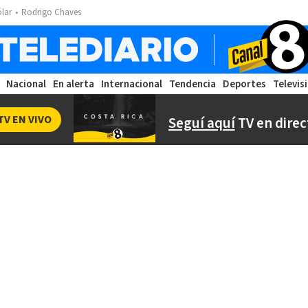
ólar
Rodrigo Chaves
Nacional
En alerta
Internacional
Tendencia
Deportes
Televis
TV EN VIVO
Seguí aquí
TV en direc