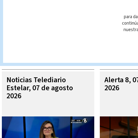
para da
continúa
nuestr
Queda prohibida la reproducción total o parcial del contenido
autorizada constituye una infracción y un delito de conformidad 
MÁ
Noticias Telediario
Alerta 8, 
Estelar, 07 de agosto
2026
2026