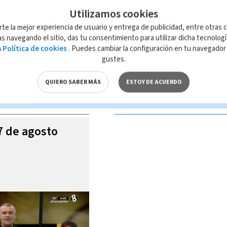
Utilizamos cookies
rte la mejor experiencia de usuario y entrega de publicidad, entre otras c
s navegando el sitio, das tu consentimiento para utilizar dicha tecnolog
a
Política de cookies
. Puedes cambiar la configuración en tu navegado
 de esta página, mismo que es propiedad de TELEDIARIO; su reproducción
gustes.
con las leyes aplicables.
QUIERO SABER MÁS
ESTOY DE ACUERDO
S VIDEOS
07 de agosto