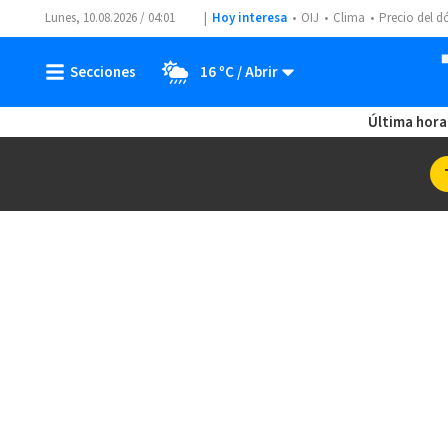
Lunes, 10.08.2026 / 04:01
Hoy interesa
OIJ
Clima
Precio del d
16 ºC
Última hora