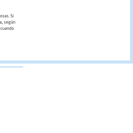
osas. Si
ía, según
r cuando
 no