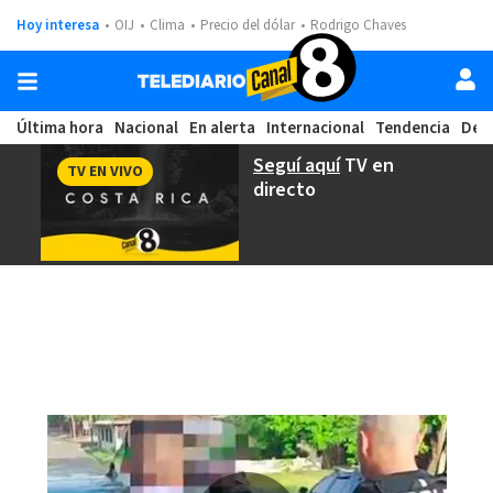
Hoy interesa
OIJ
Clima
Precio del dólar
Rodrigo Chaves
Última hora
Nacional
En alerta
Internacional
Tendencia
Dep
Seguí aquí
TV en
TV EN VIVO
directo