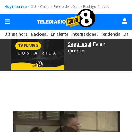
Hoy interesa
OIJ
Clima
Precio del dólar
Rodrigo Chaves
Última hora
Nacional
En alerta
Internacional
Tendencia
Dep
Seguí aquí
TV en
TV EN VIVO
directo