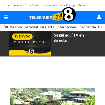
Hoy interesa
OIJ
Clima
Precio del dólar
Rodrigo Chaves
Última hora
Nacional
En alerta
Internacional
Tendencia
Dep
Seguí aquí
TV en
TV EN VIVO
directo