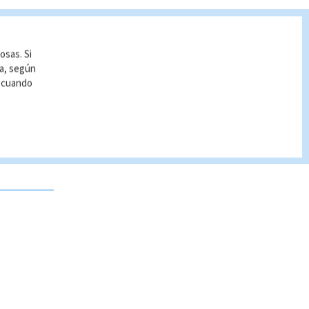
osas. Si
ía, según
r cuando
 no