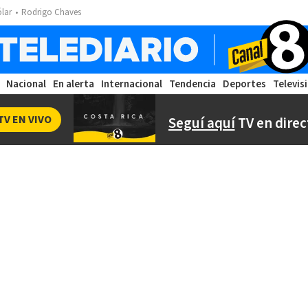
ólar
Rodrigo Chaves
Nacional
En alerta
Internacional
Tendencia
Deportes
Televis
TV EN VIVO
Seguí aquí
TV en direc