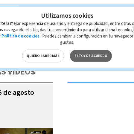
Utilizamos cookies
rte la mejor experiencia de usuario y entrega de publicidad, entre otras c
s navegando el sitio, das tu consentimiento para utilizar dicha tecnolog
a
Política de cookies
. Puedes cambiar la configuración en tu navegado
gustes.
 de esta página, mismo que es propiedad de TELEDIARIO; su reproducción
con las leyes aplicables.
QUIERO SABER MÁS
ESTOY DE ACUERDO
S VIDEOS
05 de agosto