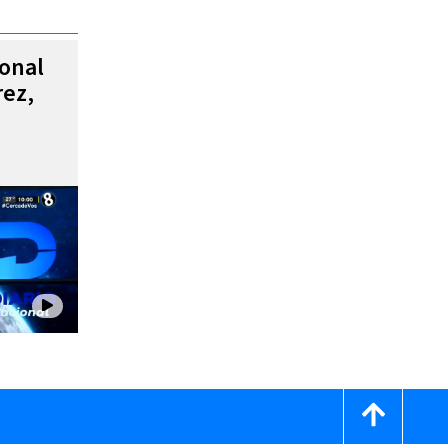
ional
rez,