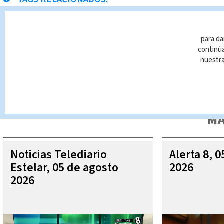
La Unión
Noticias Telediario
para da
continúa
nuestr
Queda prohibida la reproducción total o parcial del contenido
autorizada constituye una infracción y un delito de conformidad 
MÁ
Noticias Telediario
Alerta 8, 
Estelar, 05 de agosto
2026
2026