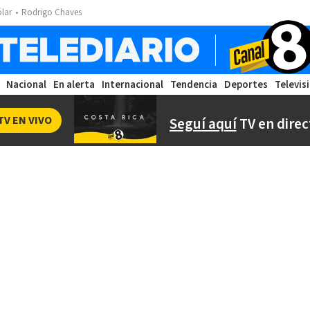
ólar
Rodrigo Chaves
Nacional
En alerta
Internacional
Tendencia
Deportes
Televis
TV EN VIVO
Seguí aquí
TV en direc