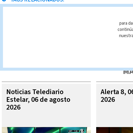
Limón
Noticias Telediario
Balaceras
para da
continúa
nuestr
Queda prohibida la reproducción total o parcial del contenido
autorizada constituye una infracción y un delito de conformidad 
MÁ
Noticias Telediario
Alerta 8, 
Estelar, 06 de agosto
2026
2026