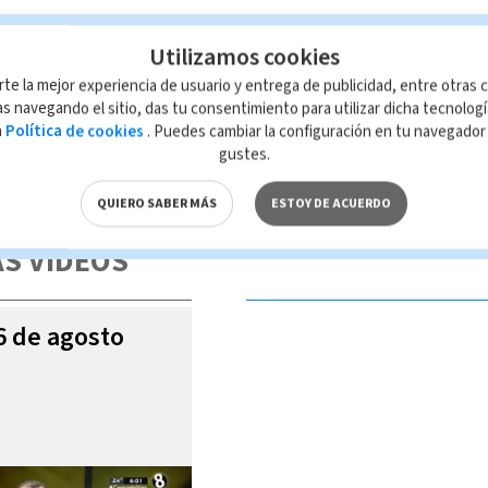
Utilizamos cookies
rte la mejor experiencia de usuario y entrega de publicidad, entre otras c
s navegando el sitio, das tu consentimiento para utilizar dicha tecnolog
a
Política de cookies
. Puedes cambiar la configuración en tu navegado
gustes.
 de esta página, mismo que es propiedad de TELEDIARIO; su reproducción
con las leyes aplicables.
QUIERO SABER MÁS
ESTOY DE ACUERDO
S VIDEOS
06 de agosto