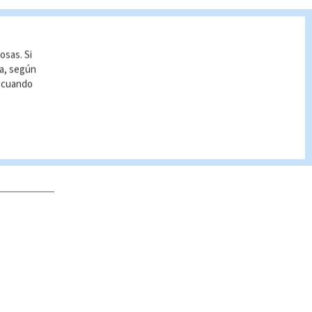
osas. Si
ía, según
r cuando
 no