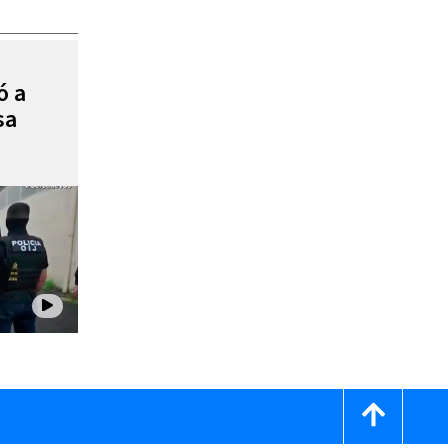
ó a
sa