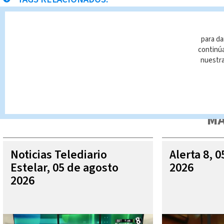
pólvora
Noticias Telediario
Paula Brenes
para da
continúa
nuestr
Queda prohibida la reproducción total o parcial del contenido
autorizada constituye una infracción y un delito de conformidad 
MÁ
Noticias Telediario
Alerta 8, 
Estelar, 05 de agosto
2026
2026