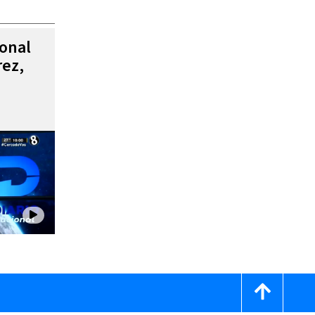
ional
rez,