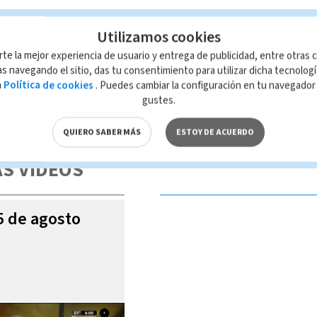
Utilizamos cookies
rte la mejor experiencia de usuario y entrega de publicidad, entre otras c
s navegando el sitio, das tu consentimiento para utilizar dicha tecnolog
a
Política de cookies
. Puedes cambiar la configuración en tu navegado
gustes.
 de esta página, mismo que es propiedad de TELEDIARIO; su reproducción
con las leyes aplicables.
QUIERO SABER MÁS
ESTOY DE ACUERDO
S VIDEOS
05 de agosto