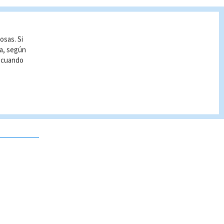
osas. Si
ía, según
r cuando
 no