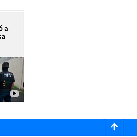
ó a
sa