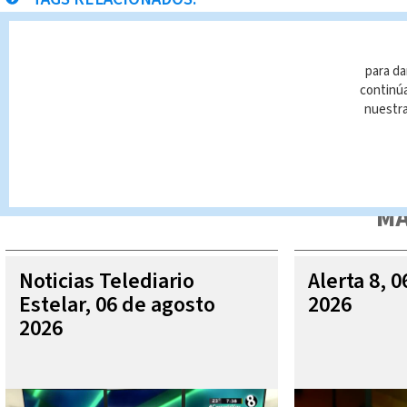
Narcotráfico
Michael Soto
Noticias Telediario Est
para da
continúa
nuestr
Queda prohibida la reproducción total o parcial del contenido
autorizada constituye una infracción y un delito de conformidad 
MÁ
Noticias Telediario
Alerta 8, 
Estelar, 06 de agosto
2026
2026