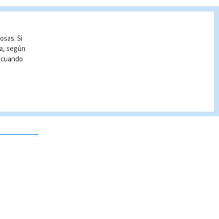
osas. Si
ía, según
r cuando
 no