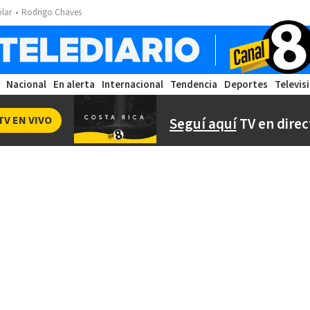
ólar
Rodrigo Chaves
Nacional
En alerta
Internacional
Tendencia
Deportes
Televis
TV EN VIVO
Seguí aquí
TV en direc