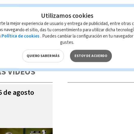
Utilizamos cookies
elar
rte la mejor experiencia de usuario y entrega de publicidad, entre otras c
s navegando el sitio, das tu consentimiento para utilizar dicha tecnolog
a
Política de cookies
. Puedes cambiar la configuración en tu navegado
gustes.
 de esta página, mismo que es propiedad de TELEDIARIO; su reproducción
con las leyes aplicables.
QUIERO SABER MÁS
ESTOY DE ACUERDO
S VIDEOS
06 de agosto