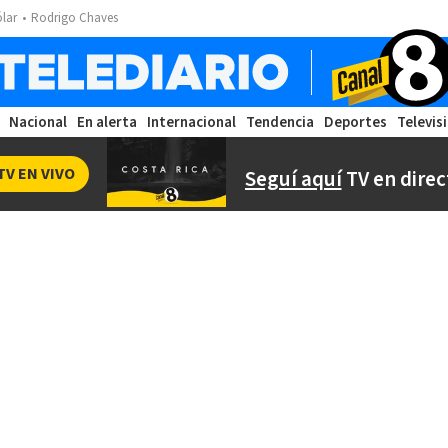
ólar
Rodrigo Chaves
Nacional
En alerta
Internacional
Tendencia
Deportes
Televis
TV EN VIVO
Seguí aquí
TV en direc