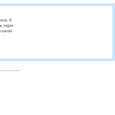
osas. Si
ía, según
r cuando
 no