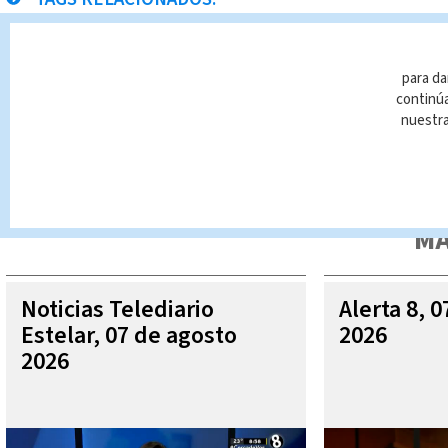
Chancero
Michael Soto
Noticias Telediario Estelar
para da
continúa
nuestr
Queda prohibida la reproducción total o parcial del contenido
autorizada constituye una infracción y un delito de conformidad 
MÁ
Noticias Telediario
Alerta 8, 
Estelar, 07 de agosto
2026
2026