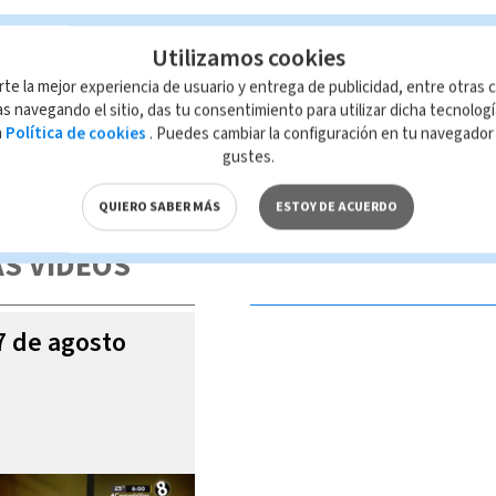
Utilizamos cookies
rte la mejor experiencia de usuario y entrega de publicidad, entre otras c
s navegando el sitio, das tu consentimiento para utilizar dicha tecnolog
a
Política de cookies
. Puedes cambiar la configuración en tu navegado
gustes.
 de esta página, mismo que es propiedad de TELEDIARIO; su reproducción
con las leyes aplicables.
QUIERO SABER MÁS
ESTOY DE ACUERDO
S VIDEOS
07 de agosto