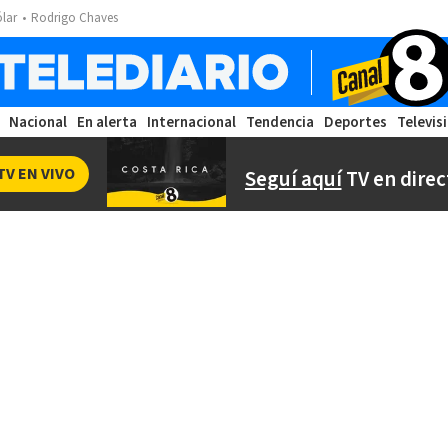
ólar
Rodrigo Chaves
Nacional
En alerta
Internacional
Tendencia
Deportes
Televis
TV EN VIVO
Seguí aquí
TV en direc