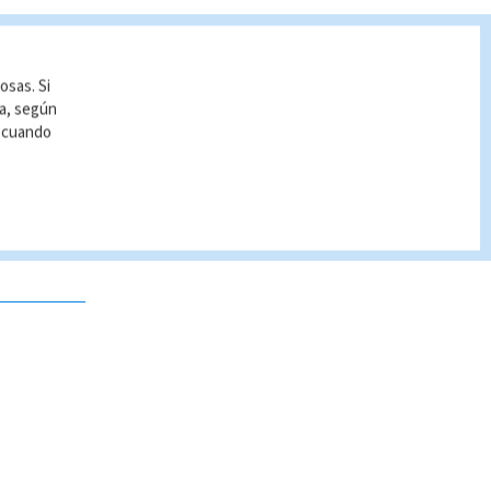
osas. Si
ía, según
r cuando
 no