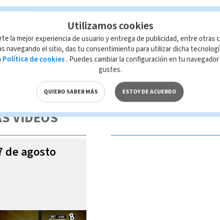
Utilizamos cookies
Noticias Telediario Estelar
rte la mejor experiencia de usuario y entrega de publicidad, entre otras c
s navegando el sitio, das tu consentimiento para utilizar dicha tecnolog
a
Política de cookies
. Puedes cambiar la configuración en tu navegado
gustes.
 de esta página, mismo que es propiedad de TELEDIARIO; su reproducción
con las leyes aplicables.
QUIERO SABER MÁS
ESTOY DE ACUERDO
S VIDEOS
07 de agosto