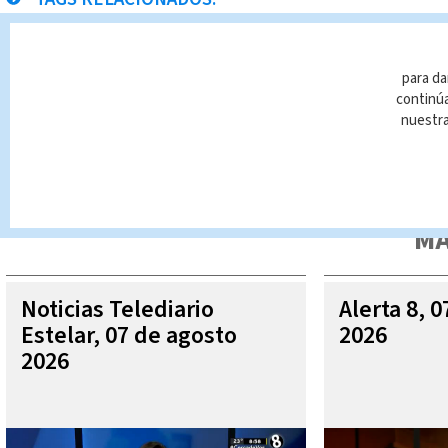
Minería ilegal
crimen organizado
Michael Soto
para da
continúa
nuestr
Queda prohibida la reproducción total o parcial del contenido
autorizada constituye una infracción y un delito de conformidad 
MÁ
Noticias Telediario
Alerta 8, 
Estelar, 07 de agosto
2026
2026