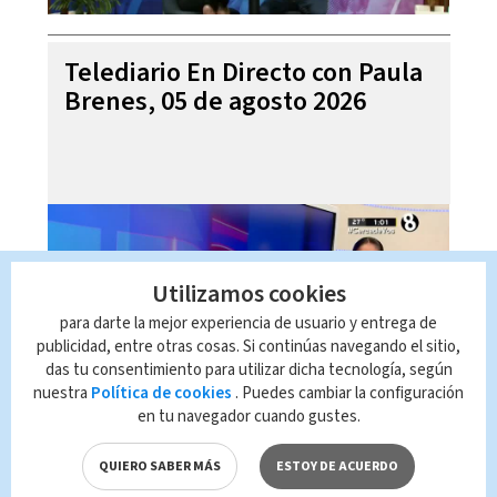
Telediario En Directo con Paula
Brenes, 05 de agosto 2026
Utilizamos cookies
para darte la mejor experiencia de usuario y entrega de
publicidad, entre otras cosas. Si continúas navegando el sitio,
das tu consentimiento para utilizar dicha tecnología, según
nuestra
Política de cookies
. Puedes cambiar la configuración
en tu navegador cuando gustes.
Noticias Telediario Estelar, 04
de agosto 2026
QUIERO SABER MÁS
ESTOY DE ACUERDO