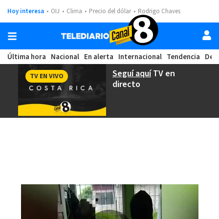
Hoy interesa
OIJ
Clima
Precio del dólar
Rodrigo Chaves
Última hora
Nacional
En alerta
Internacional
Tendencia
Dep
Seguí aquí
TV en
TV EN VIVO
directo