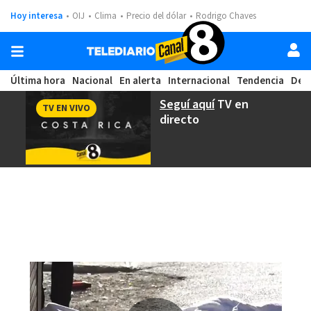
Hoy interesa
OIJ
Clima
Precio del dólar
Rodrigo Chaves
Última hora
Nacional
En alerta
Internacional
Tendencia
Dep
Seguí aquí
TV en
TV EN VIVO
directo