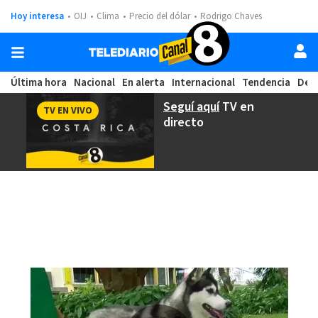
Hoy interesa
OIJ
Clima
Precio del dólar
Rodrigo Chaves
Última hora
Nacional
En alerta
Internacional
Tendencia
Dep
Seguí aquí
TV en
TV EN VIVO
directo