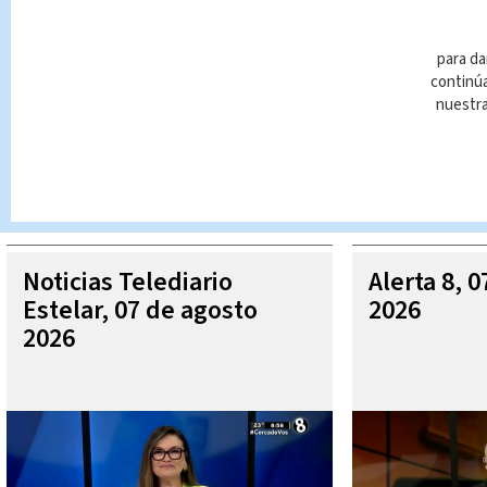
para da
continúa
nuestr
Queda prohibida la reproducción total o parcial del contenido
autorizada constituye una infracción y un delito de conformidad 
MÁ
Noticias Telediario
Alerta 8, 
Estelar, 07 de agosto
2026
2026