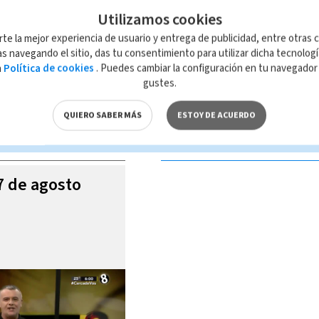
Utilizamos cookies
rte la mejor experiencia de usuario y entrega de publicidad, entre otras c
s navegando el sitio, das tu consentimiento para utilizar dicha tecnolog
a
Política de cookies
. Puedes cambiar la configuración en tu navegado
 de esta página, mismo que es propiedad de TELEDIARIO; su reproducción
gustes.
con las leyes aplicables.
QUIERO SABER MÁS
ESTOY DE ACUERDO
S VIDEOS
07 de agosto