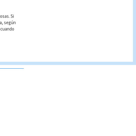
osas. Si
ía, según
r cuando
 no