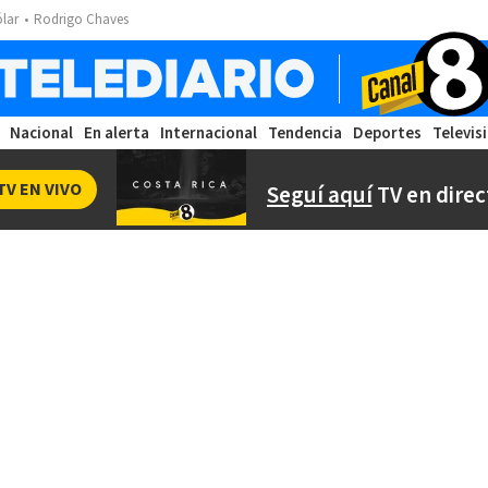
ólar
Rodrigo Chaves
Nacional
En alerta
Internacional
Tendencia
Deportes
Televis
TV EN VIVO
Seguí aquí
TV en direc