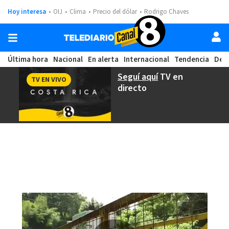
Hoy interesa
OIJ
Clima
Precio del dólar
Rodrigo Chaves
Última hora
Nacional
En alerta
Internacional
Tendencia
Dep
Seguí aquí
TV en
TV EN VIVO
directo