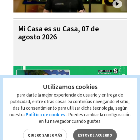
Mi Casa es su Casa, 07 de
agosto 2026
Utilizamos cookies
para darte la mejor experiencia de usuario y entrega de
publicidad, entre otras cosas. Si continúas navegando el sitio,
das tu consentimiento para utilizar dicha tecnología, según
nuestra
Política de cookies
. Puedes cambiar la configuración
en tu navegador cuando gustes.
Telediario En Directo con Paula
Brenes, 07 de agosto 2026
QUIERO SABER MÁS
ESTOY DE ACUERDO