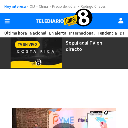
Hoy interesa
OIJ
Clima
Precio del dólar
Rodrigo Chaves
Última hora
Nacional
En alerta
Internacional
Tendencia
Dep
Seguí aquí
TV en
TV EN VIVO
directo