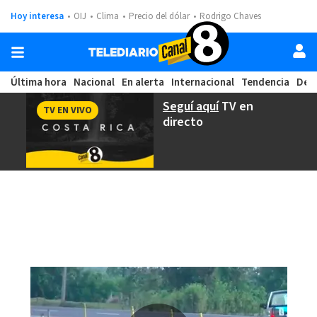
Hoy interesa
OIJ
Clima
Precio del dólar
Rodrigo Chaves
Última hora
Nacional
En alerta
Internacional
Tendencia
Dep
Seguí aquí
TV en
TV EN VIVO
directo