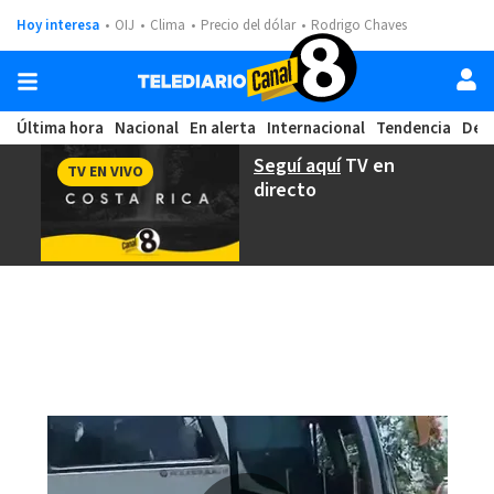
Hoy interesa
OIJ
Clima
Precio del dólar
Rodrigo Chaves
Última hora
Nacional
En alerta
Internacional
Tendencia
Dep
Seguí aquí
TV en
TV EN VIVO
directo