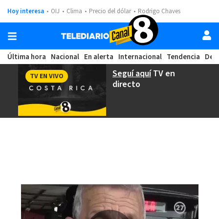
Hoy interesa
OIJ
Clima
Precio del dólar
Rodrigo Chaves
Última hora
Nacional
En alerta
Internacional
Tendencia
Dep
Seguí aquí
TV en
TV EN VIVO
directo