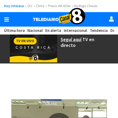
Hoy interesa
OIJ
Clima
Precio del dólar
Rodrigo Chaves
Última hora
Nacional
En alerta
Internacional
Tendencia
Dep
Seguí aquí
TV en
TV EN VIVO
directo