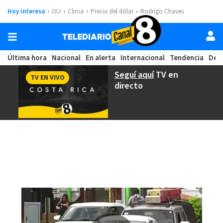
Hoy interesa
OIJ
Clima
Precio del dólar
Rodrigo Chaves
Última hora
Nacional
En alerta
Internacional
Tendencia
Dep
Seguí aquí
TV en
TV EN VIVO
directo